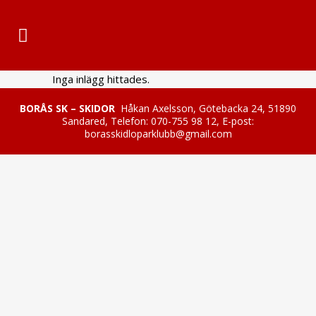
Inga inlägg hittades.
BORÅS SK – SKIDOR
Håkan Axelsson, Götebacka 24, 51890
Sandared, Telefon: 070-755 98 12, E-post:
borasskidloparklubb@gmail.com