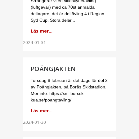
Arrangerar vi en skidskyttetävling
(luftgevär) med ca 70st anmälda
deltagare, det är deltävling 4 i Region
Syd Cup. Stora delar...
Läs mer...
2024-01-31
POÄNGJAKTEN
Torsdag 8 februari är det dags för del 2
av Poängjakten, på Borås Skidstadion.
Mer info: https://xn--borssk-
kua.se/poangtavling/
Läs mer...
2024-01-30