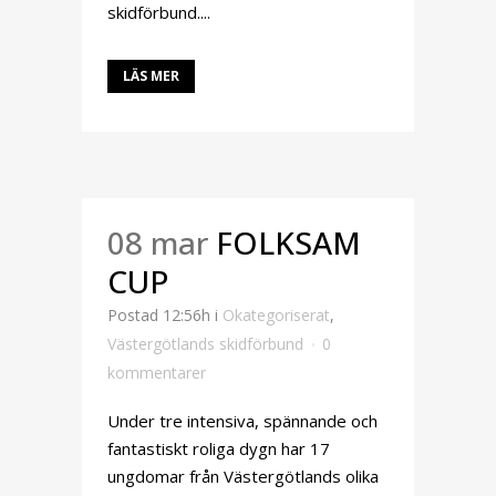
skidförbund....
LÄS MER
08 mar
FOLKSAM
CUP
Postad 12:56h
i
Okategoriserat
,
Västergötlands skidförbund
0
kommentarer
Under tre intensiva, spännande och
fantastiskt roliga dygn har 17
ungdomar från Västergötlands olika