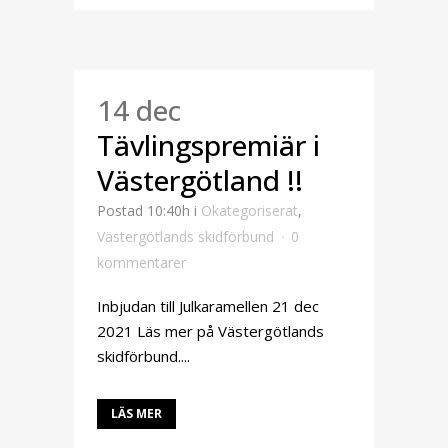
14 dec
Tävlingspremiär i
Västergötland !!
Postad 10:40h
i
Okategoriserat
,
Västergötlands skidförbund
0
kommentarer
Inbjudan till Julkaramellen 21 dec
2021 Läs mer på Västergötlands
skidförbund....
LÄS MER