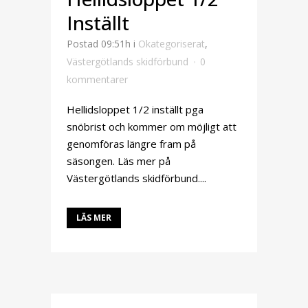
Inställt
Postad 09:51h
i
Okategoriserat
,
Västergötlands skidförbund
0
kommentarer
Hellidsloppet 1/2 inställt pga
snöbrist och kommer om möjligt att
genomföras längre fram på
säsongen. Läs mer på
Västergötlands skidförbund....
LÄS MER