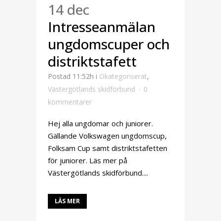
14 dec
Intresseanmälan
ungdomscuper och
distriktstafett
Postad 11:52h
i
Okategoriserat
,
Västergötlands skidförbund
0
kommentarer
Hej alla ungdomar och juniorer.
Gällande Volkswagen ungdomscup,
Folksam Cup samt distriktstafetten
för juniorer. Läs mer på
Västergötlands skidförbund....
LÄS MER