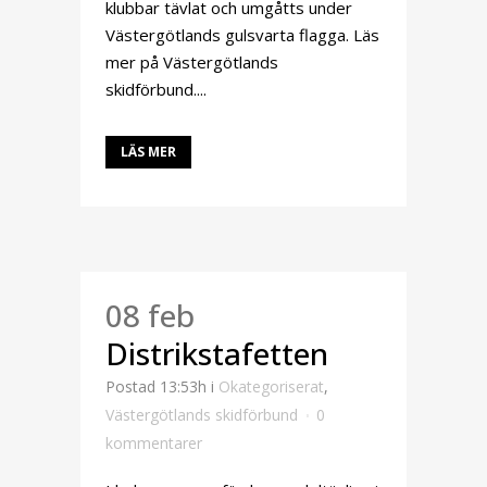
klubbar tävlat och umgåtts under
Västergötlands gulsvarta flagga. Läs
mer på Västergötlands
skidförbund....
LÄS MER
08 feb
Distrikstafetten
Postad 13:53h
i
Okategoriserat
,
Västergötlands skidförbund
0
kommentarer