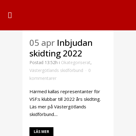
05 apr
Inbjudan
skidting 2022
Postad 13:52h
i
Okategoriserat
,
Västergötlands skidförbund
0
kommentarer
Härmed kallas representanter för
VSF:s klubbar till 2022 års skidting.
Läs mer på Västergötlands
skidförbund....
LÄS MER