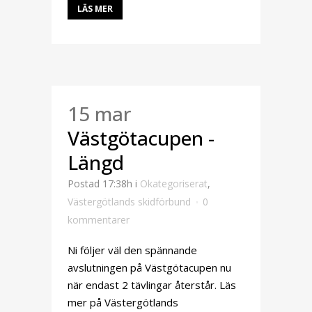
LÄS MER
15 mar
Västgötacupen -
Längd
Postad 17:38h
i
Okategoriserat
,
Västergötlands skidförbund
0
kommentarer
Ni följer väl den spännande
avslutningen på Västgötacupen nu
när endast 2 tävlingar återstår. Läs
mer på Västergötlands