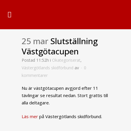
25 mar
Slutställning
Västgötacupen
Postad 11:52h
i
Okategoriserat
,
Västergötlands skidförbund
av
0
kommentarer
Nu är västgötacupen avgjord efter 11
tävlingar se resultat nedan. Stort grattis till
alla deltagare.
Läs mer
på Västergötlands skidförbund.