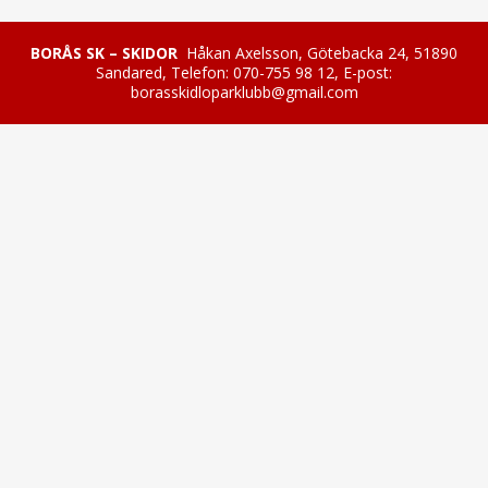
BORÅS SK – SKIDOR
Håkan Axelsson, Götebacka 24, 51890
Sandared, Telefon: 070-755 98 12, E-post:
borasskidloparklubb@gmail.com