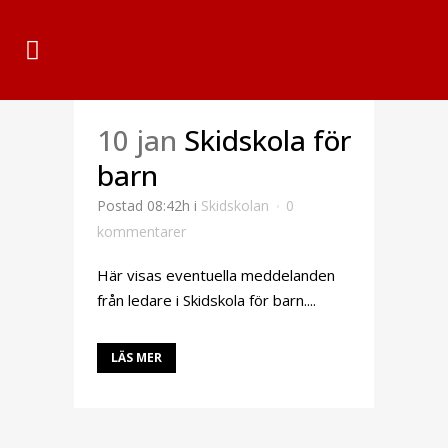
10 jan
Skidskola för
barn
Postad 08:42h
i
Skidskolan
0
kommentarer
Här visas eventuella meddelanden
från ledare i Skidskola för barn....
LÄS MER