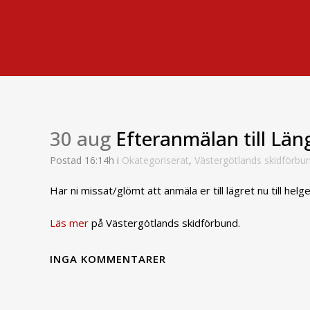
30 aug
Efteranmälan till Läng
Postad 16:14h
i
Okategoriserat
,
Västergötlands skidförbu
Har ni missat/glömt att anmäla er till lägret nu till he
Läs mer
på Västergötlands skidförbund.
INGA KOMMENTARER