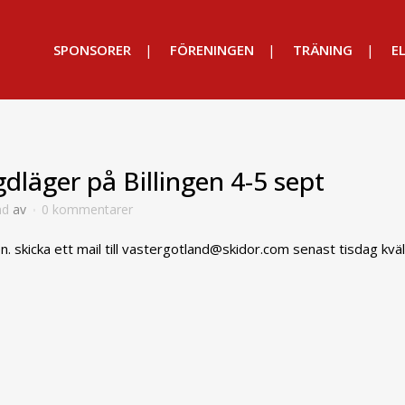
SPONSORER
FÖRENINGEN
TRÄNING
EL
dläger på Billingen 4-5 sept
nd
av
0 kommentarer
lgen. skicka ett mail till vastergotland@skidor.com senast tisdag kv