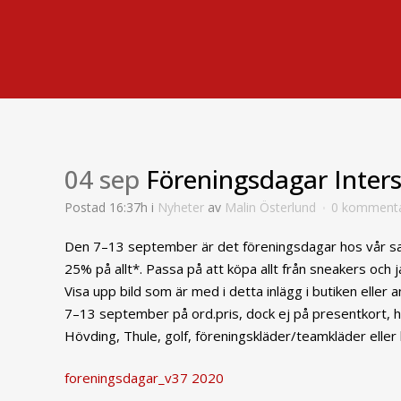
04 sep
Föreningsdagar Inter
Postad 16:37h
i
Nyheter
av
Malin Österlund
0 kommenta
Den 7–13 september är det föreningsdagar hos vår sam
25% på allt*. Passa på att köpa allt från sneakers och 
Visa upp bild som är med i detta inlägg i butiken ell
7–13 september på ord.pris, dock ej på presentkort, ho
Hövding, Thule, golf, föreningskläder/teamkläder eller 
foreningsdagar_v37 2020