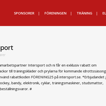
SPONSORER
FÖRENINGEN
TRÄNING
EL
sport
rer
arbetspartner Intersport och ni får en exklusiv rabatt om
jackor till träningskläder och prylarna för kommande idrottssäsong
er använd rabattkoden FÖRENING25 på intersport.se. *Erbjudandet 
ckey, bandy, elektronik, cyklar, träningsmaskiner, studsmattor,
beställningsvaror. #