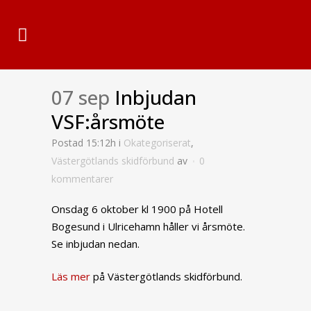
07 sep
Inbjudan
VSF:årsmöte
Postad 15:12h
i
Okategoriserat
,
Västergötlands skidförbund
av
0
kommentarer
Onsdag 6 oktober kl 1900 på Hotell
Bogesund i Ulricehamn håller vi årsmöte.
Se inbjudan nedan.
Läs mer
på Västergötlands skidförbund.