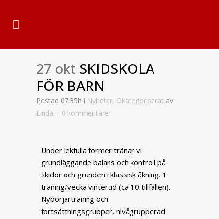
27 okt
SKIDSKOLA
FÖR BARN
Postad 07:35h
i
Nyheter
,
Okategoriserat
av
Linda
0 kommentarer
Under lekfulla former tränar vi
grundläggande balans och kontroll på
skidor och grunden i klassisk åkning. 1
träning/vecka vintertid (ca 10 tillfällen).
Nybörjarträning och
fortsättningsgrupper, nivågrupperad