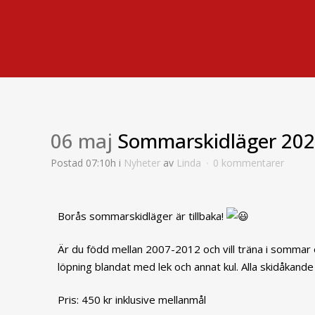
06 maj
Sommarskidläger 20
Postad 07:10h
i
Nyheter
av
Linda
0 kommentarer
Borås sommarskidläger är tillbaka!
Är du född mellan 2007-2012 och vill träna i sommar e
löpning blandat med lek och annat kul. Alla skidåkand
Pris: 450 kr inklusive mellanmål