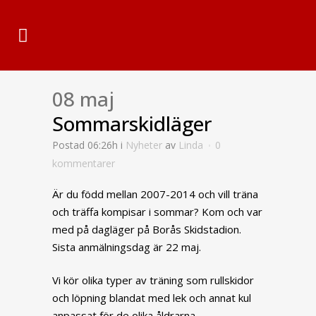
08 maj
Sommarskidläger
Postad 06:26h
i
Nyheter
av
Linda
0
kommentarer
Är du född mellan 2007-2014 och vill träna
och träffa kompisar i sommar? Kom och var
med på dagläger på Borås Skidstadion.
Sista anmälningsdag är 22 maj.
Vi kör olika typer av träning som rullskidor
och löpning blandat med lek och annat kul
anpassat för de olika åldrarna.