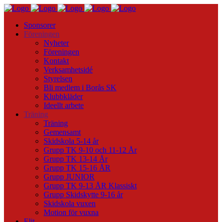
Sponsorer
Föreningen
Nyheter
Föreningen
Kontakt
Verksamhetsidé
Styrelsen
Bli medlem i Borås SK
Klubbkläder
Ideellt arbete
Träning
Träning
Gemensamt
Skidskola 5-14 år
Grupp TK 9-10 och 11-12 År
Grupp TK 13-14 År
Grupp TK 15-16 ÅR
Grupp JUNIOR
Grupp TK 9-13 ÅR Klassiskt
Grupp Skidskytte 9-16 år
Skidskola vuxen
Motion för vuxna
Elit