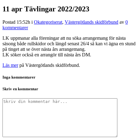
11 apr
Tävlingar 2022/2023
Postad 15:52h
i
Okategoriserat
,
Västergötlands skidförbund
av
0
kommentarer
LK uppmanar alla föreningar att nu söka arrangemang för nästa
säsong både rullskidor och längd senast 26/4 så kan vi ägna en stund
på tinget att se över nästa års arrangemang.
LK söker också en arrangör till nästa års DM.
Läs mer
på Västergötlands skidförbund.
Inga kommentarer
Skriv en kommentar