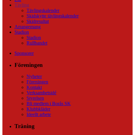
Tävling
Tävlingskalender
Skidskytte tävlingskalender
Skidresultat
Arrangemang
Stadion
Stadion
Rullbandet
Sponsorer
Föreningen
Nyheter
Föreningen
Kontakt
Verksamhetsidé
Styrelsen
Bli medlem i Borås SK
Klubbkläder
Ideellt arbete
Träning