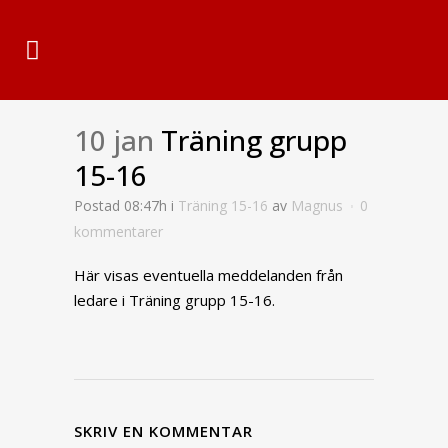
10 jan
Träning grupp
15-16
Postad 08:47h
i
Träning 15-16
av
Magnus
0
kommentarer
Här visas eventuella meddelanden från
ledare i Träning grupp 15-16.
SKRIV EN KOMMENTAR