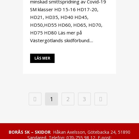
minskad smittspridning av Covid-19
SM klasser HD 15-16 HD17-20,
HD21, HD35, HD40 HD45,
HD50,HD55 HD60, HD65, HD70,
HD75 HD80 Läs mer på
Västergötlands skidförbund....
LÄS MER
1
2
3
BORÅS SK – SKIDOR
Håkan Axelsson, Götebacka 24, 51890
Sandared, Telefon: 070-755 98 12, E-post: