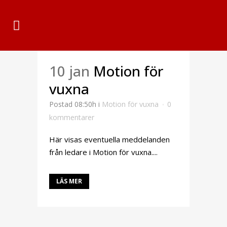
10 jan
Motion för
vuxna
Postad 08:50h
i
Motion för vuxna
0
kommentarer
Här visas eventuella meddelanden
från ledare i Motion för vuxna....
LÄS MER