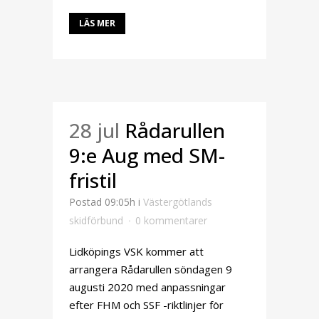
LÄS MER
28 jul
Rådarullen
9:e Aug med SM-
fristil
Postad 09:05h
i
Västergötlands
skidförbund
0 kommentarer
Lidköpings VSK kommer att
arrangera Rådarullen söndagen 9
augusti 2020 med anpassningar
efter FHM och SSF -riktlinjer för