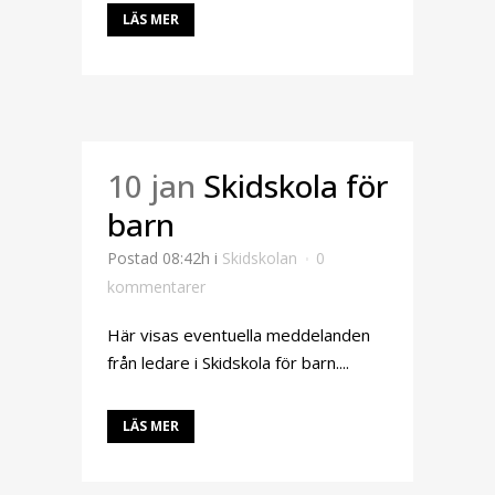
LÄS MER
10 jan
Skidskola för
barn
Postad 08:42h
i
Skidskolan
0
kommentarer
Här visas eventuella meddelanden
från ledare i Skidskola för barn....
LÄS MER