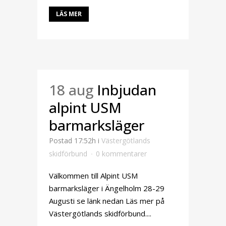
LÄS MER
18 aug
Inbjudan
alpint USM
barmarksläger
Postad 17:52h
i
Västergötlands
skidförbund
0 kommentarer
Välkommen till Alpint USM
barmarksläger i Ängelholm 28-29
Augusti se länk nedan Läs mer på
Västergötlands skidförbund....