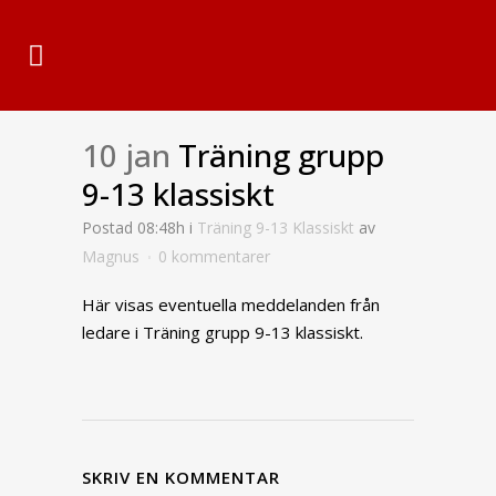
10 jan
Träning grupp
9-13 klassiskt
Postad 08:48h
i
Träning 9-13 Klassiskt
av
Magnus
0 kommentarer
Här visas eventuella meddelanden från
ledare i Träning grupp 9-13 klassiskt.
SKRIV EN KOMMENTAR